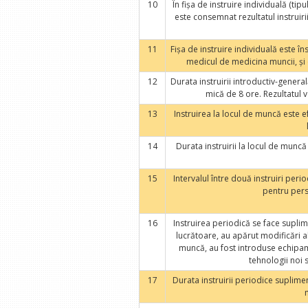
10
În fişa de instruire individuală (tip
este consemnat rezultatul instruirii
11
Fişa de instruire individuală este î
medicul de medicina muncii, şi
12
Durata instruirii introductiv-general
mică de 8 ore. Rezultatul ve
13
Instruirea la locul de muncă este ef
14
Durata instruirii la locul de muncă 
15
Intervalul între două instruiri perio
pentru pers
16
Instruirea periodică se face suplimen
lucrătoare, au apărut modificări a
muncă, au fost introduse echipam
tehnologii noi 
17
Durata instruirii periodice supliment