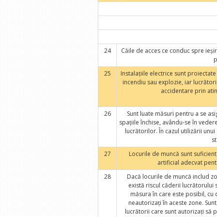
24
Căile de acces ce conduc spre ieşiri
p
25
Instalaţiile electrice sunt proiectat
incendiu sau explozie, iar lucrător
accidentare prin atin
26
Sunt luate măsuri pentru a se asi
spaţiile închise, avându-se în vedere
lucrătorilor. În cazul utilizării un
st
27
Locurile de muncă sunt suficient
artificial adecvat pent
28
Dacă locurile de muncă includ zone
există riscul căderii lucrătorulu
măsura în care este posibil, cu 
neautorizaţi în aceste zone. Sun
lucrătorii care sunt autorizaţi să