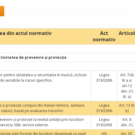
ea din actul normativ
Act
Articol
normativ
ctivitatea de prevenire şi protecţie
lor pentru sănătatea şi securitatea în muncă, inclusiv
Legea
Art. 7(4)
le sensibile la riscuri specifice.
319/2006
lit a şi
art.12
alin. (1)
lit. a)
e şi protecţie compus din măsuri tehnice, sanitare,
Legea
Art. 13 lit.
ă natură, bazat pe evaluarea riscurilor.
319/2006
b)
venire şi protecţie la nivelul unităţii prin lucrători
Legea
Art. 8
erviciu SSM, servicii externe.
319/2006
alin. (1)
rotecţie este format din lucrători desemnaţi cu nivel
HG
Art. 23,