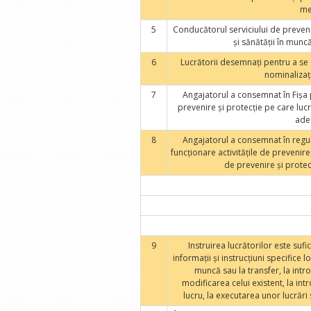
me
5
Conducătorul serviciului de preveni
şi sănătăţii în munc
6
Lucrătorii desemnaţi pentru a se 
nominalizaţi
7
Angajatorul a consemnat în Fişa p
prevenire şi protecţie pe care luc
adec
8
Angajatorul a consemnat în regu
funcţionare activităţile de prevenire
de prevenire şi protec
9
Instruirea lucrătorilor este suf
informaţii şi instrucţiuni specifice
muncă sau la transfer, la in
modificarea celui existent, la in
lucru, la executarea unor lucrări 