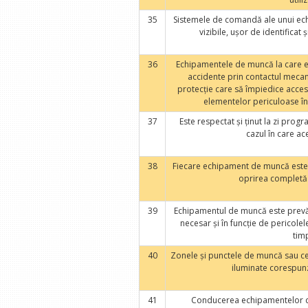
35
Sistemele de comandă ale unui ech
vizibile, uşor de identifica
36
Echipamentele de muncă la care e
accidente prin contactul mecani
protecţie care să împiedice acce
elementelor periculoase în
37
Este respectat şi ţinut la zi pro
cazul în care ac
38
Fiecare echipament de muncă este
oprirea completă a
39
Echipamentul de muncă este prevăz
necesar şi în funcţie de pericole
tim
40
Zonele şi punctele de muncă sau ce
iluminate corespunză
41
Conducerea echipamentelor d