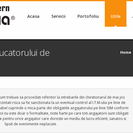
Acasa
Servicii
Portofoliu
Utile
ucatorului de
Home
cum trebuie sa procedati referitor la intrebarile din chestionarul de mai jos
ntati risca sa fie sanctionata la un eventual control al I.T.M-ului pe linie de
tabel cuprinde o mica parte din obligatiile angajatorului pe linie SSM conform
 nu este doar o formalitate, niste hartii pe care toti angajatorii sunt obligati
ie pentru orice angajator care doreste un mediu de lucru eficient, sanatos si
lipsit de evenimente neplacute.