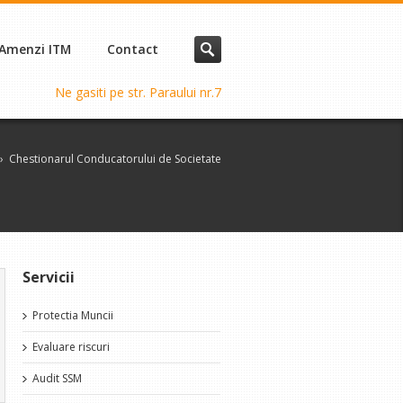
Amenzi ITM
Contact
Ne gasiti pe str. Paraului nr.7
›
Chestionarul Conducatorului de Societate
Servicii
Protectia Muncii
Evaluare riscuri
Audit SSM