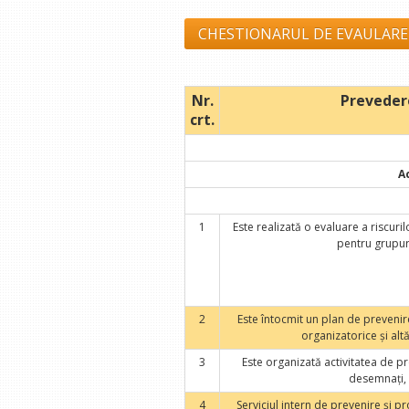
CHESTIONARUL DE EVAULARE
Nr.
Preveder
crt.
A
1
Este realizată o evaluare a riscuri
pentru grupuri
2
Este întocmit un plan de prevenir
organizatorice şi alt
3
Este organizată activitatea de pre
desemnaţi, s
4
Serviciul intern de prevenire şi p