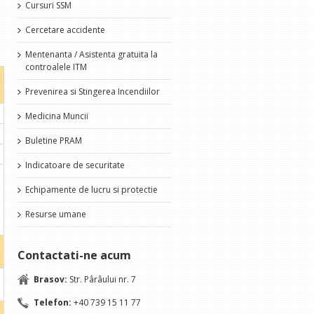
Cursuri SSM
Cercetare accidente
Mentenanta / Asistenta gratuita la
controalele ITM
Prevenirea si Stingerea Incendiilor
Medicina Muncii
Buletine PRAM
Indicatoare de securitate
Echipamente de lucru si protectie
Resurse umane
Contactati-ne acum
Brasov:
Str. Pârâului nr. 7
Telefon:
+40 739 15 11 77