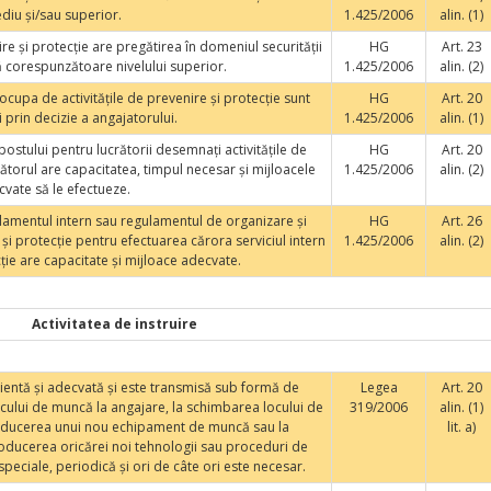
diu şi/sau superior.
1.425/2006
alin. (1)
re şi protecţie are pregătirea în domeniul securităţii
HG
Art. 23
ă corespunzătoare nivelului superior.
1.425/2006
alin. (2)
ocupa de activităţile de prevenire şi protecţie sunt
HG
Art. 20
 prin decizie a angajatorului.
1.425/2006
alin. (1)
ostului pentru lucrătorii desemnaţi activităţile de
HG
Art. 20
rătorul are capacitatea, timpul necesar şi mijloacele
1.425/2006
alin. (2)
vate să le efectueze.
lamentul intern sau regulamentul de organizare şi
HG
Art. 26
 şi protecţie pentru efectuarea cărora serviciul intern
1.425/2006
alin. (2)
ţie are capacitate şi mijloace adecvate.
Activitatea de instruire
icientă şi adecvată şi este transmisă sub formă de
Legea
Art. 20
 locului de muncă la angajare, la schimbarea locului de
319/2006
alin. (1)
troducerea unui nou echipament de muncă sau la
lit. a)
troducerea oricărei noi tehnologii sau proceduri de
speciale, periodică şi ori de câte ori este necesar.