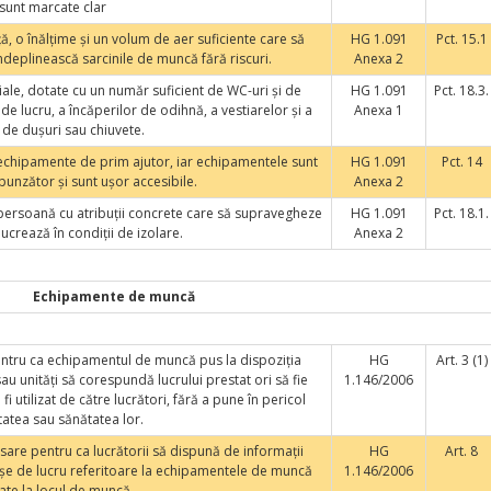
sunt marcate clar
ă, o înălţime şi un volum de aer suficiente care să
HG 1.091
Pct. 15.1
îndeplinească sarcinile de muncă fără riscuri.
Anexa 2
iale, dotate cu un număr suficient de WC-uri şi de
HG 1.091
Pct. 18.3.
de lucru, a încăperilor de odihnă, a vestiarelor şi a
Anexa 1
r de duşuri sau chiuvete.
echipamente de prim ajutor, iar echipamentele sunt
HG 1.091
Pct. 14
unzător şi sunt uşor accesibile.
Anexa 2
 persoană cu atribuţii concrete care să supravegheze
HG 1.091
Pct. 18.1.
 lucrează în condiţii de izolare.
Anexa 2
Echipamente de muncă
entru ca echipamentul de muncă pus la dispoziţia
HG
Art. 3 (1)
sau unităţi să corespundă lucrului prestat ori să fie
1.146/2006
i utilizat de către lucrători, fără a pune în pericol
tatea sau sănătatea lor.
sare pentru ca lucrătorii să dispună de informaţii
HG
Art. 8
fişe de lucru referitoare la echipamentele de muncă
1.146/2006
zate la locul de muncă.