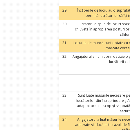
29
Încăperile de lucru au o suprafaţ
permită lucrătorilor să îşi 
30
Lucrătorii dispun de locuri spec
chiuvete în apropierea posturilor 
sălilo
31
Locurile de muncă sunt dotate cu 
marcate coresp
32
Angajatorul a numit prin decizie o
lucrătorii ce
33
Sunt luate măsurile necesare p
lucrătorilor din întreprindere şi/
adaptat acestui scop şi să poată f
securi
34
Angajatorul a luat măsurile nece
adecvate şi, dacă este cazul, de 
utili