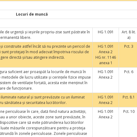
Locuri de muncă
le de urgenţă şi ieşirile propriu-zise sunt păstrate în
HG 1.091
Art. 8 lit.
ermanentă libere.
a)
e şi construite astfel încât să nu prezinte un pericol de
HG 1.091
Pct. 3
ii sunt protejaţi în mod adecvat împotriva riscului de
Anexa 2
gere directă şi/sau atingere indirectă.
HG nr. 1146
anexa 1
gura suficient aer proaspăt la locurile de muncă în
HG 1.091
Pct. 6
 metodele de lucru utilizate şi cerinţele fizice impuse
Anexa 2
ui sistem de ventilaţie forţată, acesta este menţinut în
are de funcţionare.
 iluminate natural şi sunt prevăzute cu un iluminat
HG 1.091
Pct. 8.1
ru sănătatea şi securitatea lucrătorilor.
Anexa 2
 periculoase în care, dată fiind natura activităţii,
HG 1.091
Pct. 10
i sau a unor obiecte, aceste zone sunt prevăzute, în
Anexa 2
dispozitive care să evite pătrunderea lucrătorilor
t luate măsurile corespunzătoare pentru a proteja
 pătrundă în zonele periculoase. Zonele periculoase