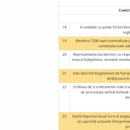
Comite
18
In unităţile cu peste 50 lucrăt
regl
19
Membrii CSSM sunt nominalizaţi p
comitetului este adu
20
Reprezentanţii lucrătorilor cu răspu
muncă îndeplinesc cerinţele minime
21
Este întocmit Regulament de funcţi
desfăşoară în
22
Ordinea de zi a întrunirilor este t
iar procesului-verbal încheiat ş
des
23
Există Raportul anual scris al angaj
să cuprindă acţiunile întreprins
pr