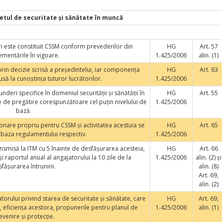
tul de securitate şi sănătate în muncă
ori este constituit CSSM conform prevederilor din
HG
Art. 57
ementările în vigoare.
1.425/2006
alin. (1)
rin decizie scrisă a preşedintelui, iar componenţa
HG
Art. 63
să la cunoştinţa tuturor lucrătorilor.
1.425/2006
nderi specifice în domeniul securităţii şi sănătăţii în
HG
Art. 55
 de pregătire corespunzătoare cel puţin nivelului de
1.425/2006
bază.
onare propriu pentru CSSM şi activitatea acestuia se
HG
Art. 65
 baza regulamentului respectiv.
1.425/2006
ransmisă la ITM cu 5 înainte de desfăşurarea acesteia,
HG
Art. 66
i raportul anual al angajatorului la 10 zile de la
1.425/2006
alin. (2) şi
făşurarea întrunirii.
alin. (8)
Art. 69,
alin. (2)
atorului privind starea de securitate şi sănătate, care
HG
Art. 69,
e, eficienţa acestora, propunerile pentru planul de
1.425/2006
alin. (1)
evenire şi protecţie.