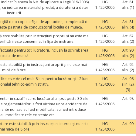
ul indicat în anexa la NM de aplicare a Legii 319/2006)
HG
Art. 81
, cu indicarea materialul predat, a duratei şi a datei
1.425/2006
alin. (1)
instruirii.
nsoţită de o copie a fişei de aptitudine, completată de
HG
Art. 81
 este păstrată de conducătorul locului de muncă.
1.425/2006
alin. (4)
ă este stabilită prin instrucţiuni proprii şi nu este mai
HG
Art. 87
rificării este consemnat în fişa de instruire.
1.425/2006
alin. (2)
ectuată pentru toţi lucrătorii, inclusiv la schimbarea
HG
Art. 90
locului de muncă.
1.425/2006
alin. (2)
este stabilită prin instrucţiuni proprii şi nu este mai
HG
Art. 92
mică de 8 ore.
1.425/2006
alin. (2)
dice este de cel mult 6 luni pentru lucrători şi 12 luni
HG
Art. 96
onalul tehnico-administrativ.
1.425/2006
alin. (2),
(3)
tar în cazul în care: lucrătorul a lipsit peste 30 zile
HG
Art. 98
le reglementărilor, a fost victima unor accidente de
1.425/2006
ente noi sau au fost modificate, au fost introduse
sau modificate cele existente etc.
are este stabilită prin instrucţiuni interne şi nu este
HG
Art. 99
mai mică de 8 ore.
1.425/2006