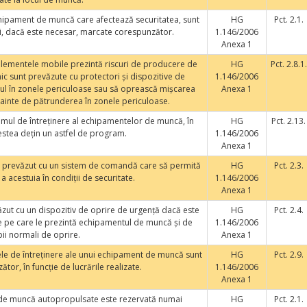
ipament de muncă care afectează securitatea, sunt
HG
Pct. 2.1.
t şi, dacă este necesar, marcate corespunzător.
1.146/2006
Anexa 1
lementele mobile prezintă riscuri de producere de
HG
Pct. 2.8.1.
c sunt prevăzute cu protectori şi dispozitive de
1.146/2006
sul în zonele periculoase sau să oprească mişcarea
Anexa 1
ainte de pătrunderea în zonele periculoase.
gramul de întreţinere al echipamentelor de muncă, în
HG
Pct. 2.13.
estea deţin un astfel de program.
1.146/2006
Anexa 1
 prevăzut cu un sistem de comandă care să permită
HG
Pct. 2.3.
 acestuia în condiţii de securitate.
1.146/2006
Anexa 1
ut cu un dispozitiv de oprire de urgenţă dacă este
HG
Pct. 2.4.
le pe care le prezintă echipamentul de muncă şi de
1.146/2006
pii normali de oprire.
Anexa 1
le de întreţinere ale unui echipament de muncă sunt
HG
Pct. 2.9.
tor, în funcţie de lucrările realizate.
1.146/2006
Anexa 1
e muncă autopropulsate este rezervată numai
HG
Pct. 2.1.