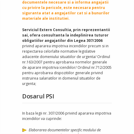
documentele necesare si a informa angajatii
cu privire la pericole, este necesara pentru
siguranta atat a angajatilor cat si a bunurilor
materiale ale institutiei.
Serviciul Extern Consultia, prin reprezentantii
sai, ofera consultanta la indeplinirea tuturor
obligatiilor angajatilor din Legea 307/2006
privind apararea impotriva incendiilor precum si in
respectarea celorlalte normative legislative
adiacente domeniului situatiilor de urgenta/ Ordinul
nr.163/2007 pentru aprobarea normelor generale
de aparare impotriva icendiilor/ Ordinul nr.712/2005
pentru aprobarea dispozitiilor generale privind
instruirea salariatilor in domeniul situatiilor de
urgenta;
Dosarul PSI
In baza legii nr. 307/2006 privind apararea impotriva
incendiilor va cuprinde:
Elaborarea documentelor specific modului de