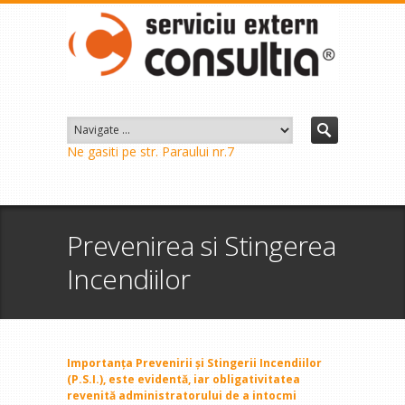
Ne gasiti pe str. Paraului nr.7
Prevenirea si Stingerea
Incendiilor
Importanța Prevenirii și Stingerii Incendiilor
(P.S.I.), este evidentă, iar obligativitatea
revenită administratorului de a intocmi