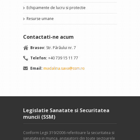
Echipamente de lucru si protectie
Resurse umane
Contactati-ne acum
Brasov:
Str. Pârâului nr. 7
Telefon:
+40 739 15 11 77
Email:
madalina.sava@ssm.ro
Legislatie Sanatate si Securitatea
muncii (SSM)
Conform Legii 319/2006 referitoare la securitatea si
sanatatea in munca, angajatorii din toate sectoarele