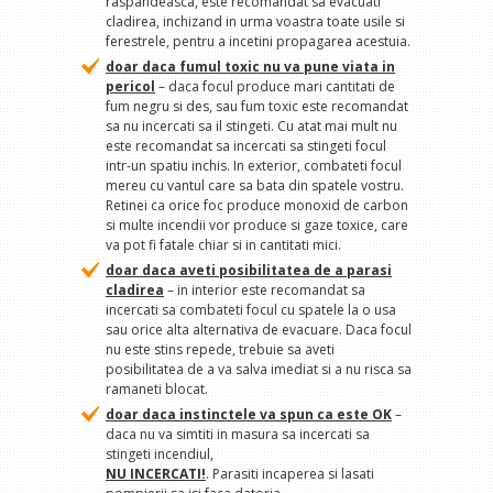
raspandeasca, este recomandat sa evacuati
cladirea, inchizand in urma voastra toate usile si
ferestrele, pentru a incetini propagarea acestuia.
doar daca fumul toxic nu va pune viata in
pericol
– daca focul produce mari cantitati de
fum negru si des, sau fum toxic este recomandat
sa nu incercati sa il stingeti. Cu atat mai mult nu
este recomandat sa incercati sa stingeti focul
intr-un spatiu inchis. In exterior, combateti focul
mereu cu vantul care sa bata din spatele vostru.
Retinei ca orice foc produce monoxid de carbon
si multe incendii vor produce si gaze toxice, care
va pot fi fatale chiar si in cantitati mici.
doar daca aveti posibilitatea de a parasi
cladirea
– in interior este recomandat sa
incercati sa combateti focul cu spatele la o usa
sau orice alta alternativa de evacuare. Daca focul
nu este stins repede, trebuie sa aveti
posibilitatea de a va salva imediat si a nu risca sa
ramaneti blocat.
doar daca instinctele va spun ca este OK
–
daca nu va simtiti in masura sa incercati sa
stingeti incendiul,
NU INCERCATI!
. Parasiti incaperea si lasati