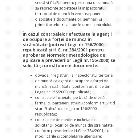
scrisă şi C.I./B.I. pentru persoana desemnată
să reprezinte societatea la inspectoratul
territorial de muncă în vederea punerii la
dispoziţie a documentelor, semnării şi
primirii actelor rezultate în urma controlului.
În cazul controalelor efectuate la agenţii
de ocupare a forţei de muncă în
străinătate (potrivit Legii nr.156/2000,
republicată şi H.G. nr.384/2001 pentru
aprobarea Normelor metodologice de
aplicare a prevederilor Legii nr.156/2000) se
solicită şi următoarele documente:
dovada înregistrării la inspectoratul teritorial
de muncă ca agent de ocupare a forţei de
muncă în străinătate (conform art.8 lit.e din
Legea nr.156/2000, republicată);
contractele încheiate, pe bază de ofertă
fermă, cu partenerii străini (conform art.8 lit.d
şi art.9 alin.1 din Legea nr.156/2000,
republicată);
contractele de mediere încheiate cu
solicitanţii locurilor de muncă din străinătate,
conform prevederilor H.G. nr.384/2001, cu
modificările şi completările ulterioare;