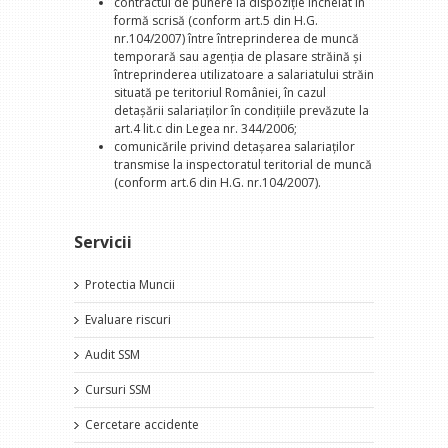
contractul de punere la dispoziţie încheiat în
formă scrisă (conform art.5 din H.G.
nr.104/2007) între întreprinderea de muncă
temporară sau agenţia de plasare străină şi
întreprinderea utilizatoare a salariatului străin
situată pe teritoriul României, în cazul
detaşării salariaţilor în condiţiile prevăzute la
art.4 lit.c din Legea nr. 344/2006;
comunicările privind detaşarea salariaţilor
transmise la inspectoratul teritorial de muncă
(conform art.6 din H.G. nr.104/2007).
Servicii
Protectia Muncii
Evaluare riscuri
Audit SSM
Cursuri SSM
Cercetare accidente