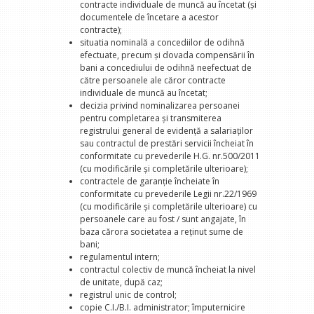
contracte individuale de muncă au încetat (şi
documentele de încetare a acestor
contracte);
situatia nominală a concediilor de odihnă
efectuate, precum şi dovada compensării în
bani a concediului de odihnă neefectuat de
către persoanele ale căror contracte
individuale de muncă au încetat;
decizia privind nominalizarea persoanei
pentru completarea şi transmiterea
registrului general de evidenţă a salariaţilor
sau contractul de prestări servicii încheiat în
conformitate cu prevederile H.G. nr.500/2011
(cu modificările şi completările ulterioare);
contractele de garanţie încheiate în
conformitate cu prevederile Legii nr.22/1969
(cu modificările şi completările ulterioare) cu
persoanele care au fost / sunt angajate, în
baza cărora societatea a reţinut sume de
bani;
regulamentul intern;
contractul colectiv de muncă încheiat la nivel
de unitate, după caz;
registrul unic de control;
copie C.I./B.I. administrator; împuternicire