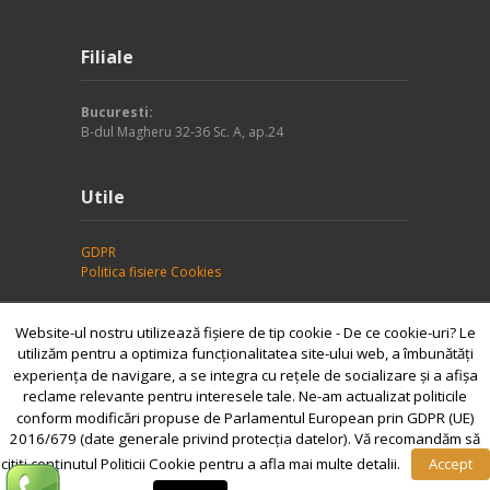
Filiale
Bucuresti:
B-dul Magheru 32-36 Sc. A, ap.24
Utile
GDPR
Politica fisiere Cookies
Website-ul nostru utilizează fişiere de tip cookie - De ce cookie-uri? Le
utilizăm pentru a optimiza funcţionalitatea site-ului web, a îmbunătăţi
Copyright © 2014 SC Consultia SRL, Protectia Muncii
experienţa de navigare, a se integra cu reţele de socializare şi a afişa
Brasov, Romania
reclame relevante pentru interesele tale. Ne-am actualizat politicile
conform modificări propuse de Parlamentul European prin GDPR (UE)
2016/679 (date generale privind protecția datelor). Vă recomandăm să
citiți conținutul Politicii Cookie pentru a afla mai multe detalii.
Accept