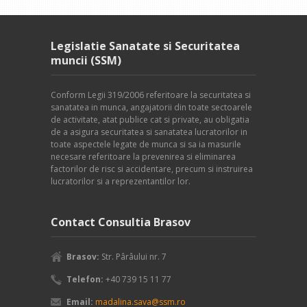
Legislatie Sanatate si Securitatea
muncii (SSM)
Conform Legii 319/2006 referitoare la securitatea si
sanatatea in munca, angajatorii din toate sectoarele
de activitate, atat publice cat si private, au obligatia
de a asigura securitatea si sanatatea lucratorilor in
toate aspectele legate de munca si sa ia masurile
necesare referitoare la prevenirea si eliminarea
factorilor de risc si accidentare, precum si instruirea
lucratorilor si a reprezentantilor lor.
Contact Consultia Brasov
Brasov:
Str. Pârâului nr. 7
Telefon:
+40 739 15 11 77
Email:
madalina.sava@ssm.ro