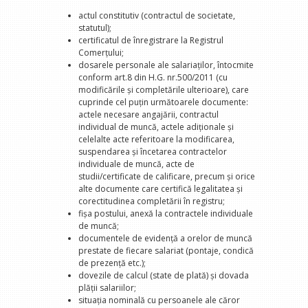
actul constitutiv (contractul de societate,
statutul);
certificatul de înregistrare la Registrul
Comerţului;
dosarele personale ale salariaţilor, întocmite
conform art.8 din H.G. nr.500/2011 (cu
modificările şi completările ulterioare), care
cuprinde cel puţin următoarele documente:
actele necesare angajării, contractul
individual de muncă, actele adiţionale şi
celelalte acte referitoare la modificarea,
suspendarea şi încetarea contractelor
individuale de muncă, acte de
studii/certificate de calificare, precum şi orice
alte documente care certifică legalitatea şi
corectitudinea completării în registru;
fişa postului, anexă la contractele individuale
de muncă;
documentele de evidenţă a orelor de muncă
prestate de fiecare salariat (pontaje, condică
de prezenţă etc.);
dovezile de calcul (state de plată) şi dovada
plăţii salariilor;
situaţia nominală cu persoanele ale căror