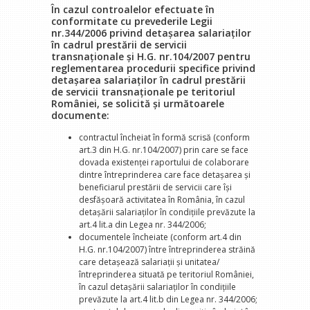
În cazul controalelor efectuate în
conformitate cu prevederile Legii
nr.344/2006 privind detaşarea salariaţilor
în cadrul prestării de servicii
transnaţionale şi H.G. nr.104/2007 pentru
reglementarea procedurii specifice privind
detaşarea salariaţilor în cadrul prestării
de servicii transnaţionale pe teritoriul
României, se solicită şi următoarele
documente:
contractul încheiat în formă scrisă (conform
art.3 din H.G. nr.104/2007) prin care se face
dovada existenţei raportului de colaborare
dintre întreprinderea care face detaşarea şi
beneficiarul prestării de servicii care îşi
desfăşoară activitatea în România, în cazul
detaşării salariaţilor în condiţiile prevăzute la
art.4 lit.a din Legea nr. 344/2006;
documentele încheiate (conform art.4 din
H.G. nr.104/2007) între întreprinderea străină
care detaşează salariaţii şi unitatea/
întreprinderea situată pe teritoriul României,
în cazul detaşării salariaţilor în condiţiile
prevăzute la art.4 lit.b din Legea nr. 344/2006;