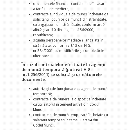
documentele financiar-contabile de încasare
a tarifului de mediere;
contractele individuale de muncă încheiate de
solicitanţii locurilor de muncă din străinătate,
cu angajatorii din străinătate, conform art.9
alin.2 şi art.10 din Legea nr.156/2000,
republicată;
situaţia persoanelor mediate şi angajate în
străinătate, conform art.13 din H.G.
nr.384/2001, cu modificările şi completările
ulterioare.
În cazul controalelor efectuate la agenţii
de muncă temporară (potrivit H.G.
nr.1.256/2011) se solicită şi următoarele
documente:
autorizaţia de funcţionare ca agent de muncă
temporară;
contractele de punere la dispoziţie încheiate
cu utilizatorul în temeiul art.91 din Codul
Muncii;
contractele de muncă temporară încheiate cu
salariaţii temporari în temeiul art.94 din
Codul Muncii.